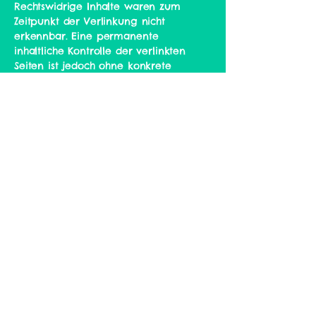
Rechtswidrige Inhalte waren zum
Zeitpunkt der Verlinkung nicht
erkennbar. Eine permanente
inhaltliche Kontrolle der verlinkten
Seiten ist jedoch ohne konkrete
Anhaltspunkte einer Rechtsverletzung
nicht zumutbar. Bei Bekanntwerden
von Rechtsverletzungen werden wir
derartige Links umgehend entfernen.
Urheberrecht
Die durch die Seitenbetreiber erstellten
Inhalte und Werke auf diesen Seiten
unterliegen dem deutschen
Urheberrecht. Die Vervielfältigung,
Bearbeitung, Verbreitung und jede Art
der Verwertung außerhalb der
Grenzen des Urheberrechtes bedürfen
der schriftlichen Zustimmung des
jeweiligen Autors bzw. Erstellers.
Downloads und Kopien dieser Seite
sind nur für den privaten, nicht